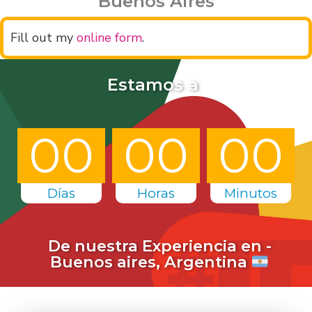
Buenos Aires
Fill out my
online form
.
Estamos a
00
00
00
Días
Horas
Minutos
De nuestra Experiencia en -
Buenos aires, Argentina