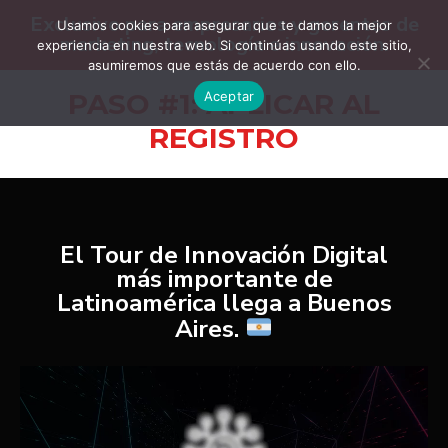
Exclusivo para empresarios y gerentes de
Usamos cookies para asegurar que te damos la mejor
marketing, tecnología e innovación.
experiencia en nuestra web. Si continúas usando este sitio,
asumiremos que estás de acuerdo con ello.
PASO #1: APLICAR AL
Aceptar
REGISTRO
El Tour de Innovación Digital
más importante de
Latinoamérica llega a Buenos
Aires.