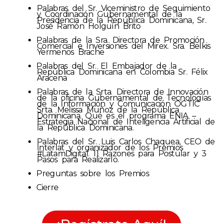
Palabras del Sr. Viceministro de Seguimiento
y Coordinación Gubernamental de la
Presidencia de la República Dominicana,
Sr.
José Ramón Holguín Brito
⁠Palabras de la Sra. Directora de Promoción
Comercial e Inversiones del Mirex. Sra. Belkis
Yermenos Brache
⁠Palabras del Sr. El Embajador de la
República Dominicana en Colombia Sr. Félix
Aracena
Palabras de la Srta. Directora de Innovación
de la oficina Gubernamental de Tecnologías
de la lnformación y Comunicación OGTIC
Srta. Melissa Muñoz de la República
Dominicana.
Qué es el programa ENIA –
Estrategia Nacional de Inteligencia Artificial de
la República Dominicana.
Palabras del Sr. Luis Carlos Chaquea, CEO de
Interlat y organizador de los Premios
#LatamDigital.
11 Razones para Postular y 3
Pasos para Realizarlo.
⁠Preguntas sobre los Premios
⁠Cierre