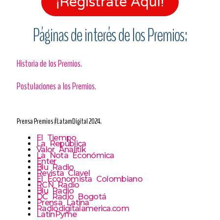
¡Regístrate Aquí!
Páginas de interés de los Premios:
Historia de los Premios.
Postulaciones a los Premios.
Prensa Premios #LatamDigital 2024
.
El Tiempo
La República
Valor Analitik
La Nota Económica
Enter
Blu Radio
Revista Clavel
El Economista Colombiano
RCN Radio
Blu Radio
DC Radio Bogotá
Prensa Latina
Radiodigitalamerica.com
LatinPyme