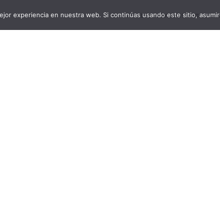
jor experiencia en nuestra web. Si continúas usando este sitio, asumi
#WebinarsInterlat
#LatamD