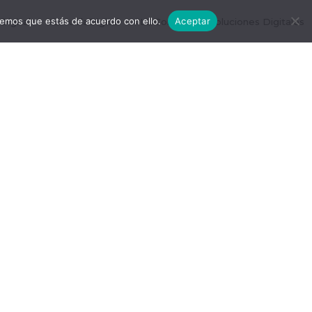
remos que estás de acuerdo con ello.
Aceptar
igital
#EscuelaDigital
#LDConecta
Soluciones Digitales