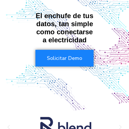
El enchufe de tus
datos,
tan simple
como
conectarse
a electricidad
Solicitar Demo