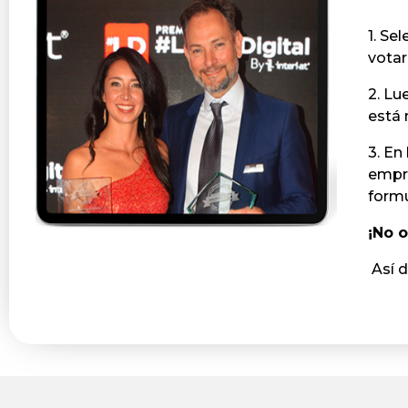
1. Se
v
2. Lu
está 
3. En
empre
formu
¡No o
Así d