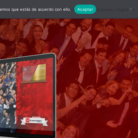
remos que estás de acuerdo con ello.
Aceptar
igital
#EscuelaDigital
#LDConecta
Soluciones Digitales