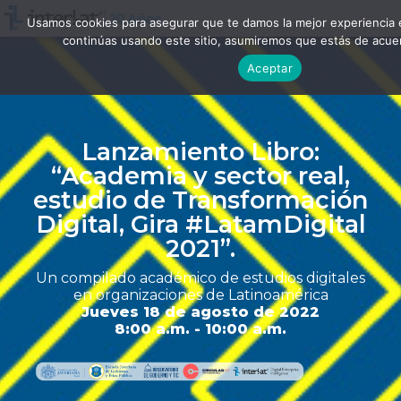
Usamos cookies para asegurar que te damos la mejor experiencia 
continúas usando este sitio, asumiremos que estás de acuer
Aceptar
Lanzamiento Libro:
“Academia y sector real,
estudio de Transformación
Digital, Gira #LatamDigital
2021”.
Un compilado académico de estudios digitales
en organizaciones de Latinoamérica
Jueves 18 de agosto de 2022
8:00 a.m. - 10:00 a.m.