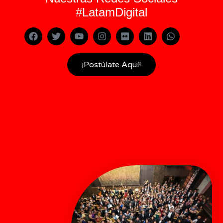
#LatamDigital
¡Postúlate Aquí!