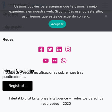
Empresa
Usamos cookies para asegurar que te damos la mejor
experiencia en nuestra web. Si continúas usando este sitio,
Empresa
Nosotros
asumiremos que estás de acuerdo con ello.
Aceptar
Información
Contacto
Redes
Interlat Newsletter
Inscríbete y recibe notificaciones sobre
nuestras
publicaciones.
Registrate
Interlat Digital Enterprise Intelligence – Todos los derechos
reservados – 2020