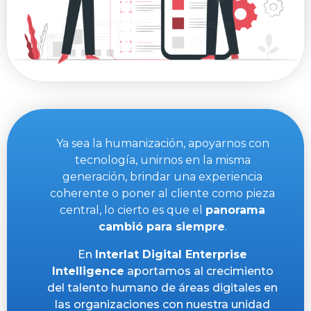
Ya sea la humanización, apoyarnos con
tecnología, unirnos en la misma
generación, brindar una experiencia
coherente o poner al cliente como pieza
central, lo cierto es que el
panorama
cambió para siempre
.
En
Interlat Digital Enterprise
Intelligence
aportamos al crecimiento
del talento humano de áreas digitales en
las organizaciones con nuestra unidad