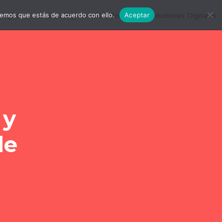
remos que estás de acuerdo con ello.
Aceptar
igital
#EscuelaDigital
#LDConecta
Soluciones Digitales
 y
de