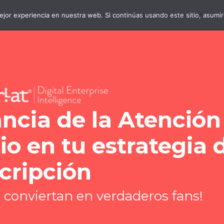
jor experiencia en nuestra web. Si continúas usando este sitio, asumi
#WebinarsInterlat
#LatamD
ncia de la Atención
io en tu estrategia 
cripción
e conviertan en verdaderos fans!