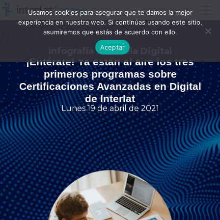
Usamos cookies para asegurar que te damos la mejor
experiencia en nuestra web. Si continúas usando este sitio,
asumiremos que estás de acuerdo con ello.
Aceptar
Infografía - Escuela Digital
¡Entérate! Ya están al aire los tres
primeros programas sobre
Certificaciones Avanzadas en Digital
de Interlat
Lunes 19 de abril de 2021