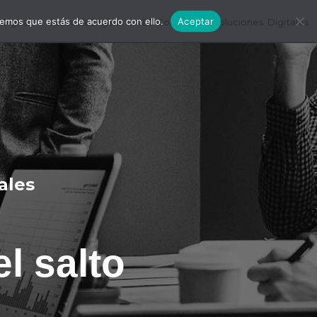
remos que estás de acuerdo con ello.
Aceptar
igital
#EscuelaDigital
#LDConecta
Soluciones Digitales
tales
l salto