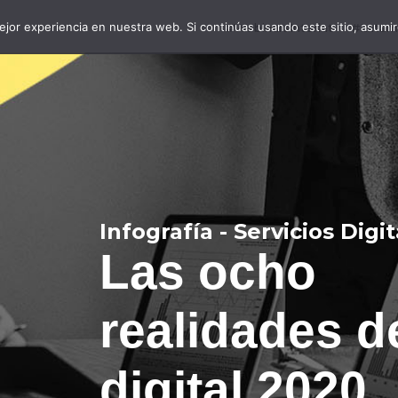
jor experiencia en nuestra web. Si continúas usando este sitio, asumi
#WebinarsInterlat
#LatamD
Infografía - Servicios Digi
Las ocho
realidades de
digital 2020