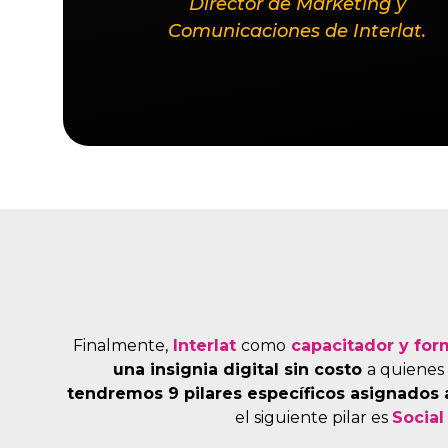
Director de Marketing y
Comunicaciones de Interlat.
Finalmente,
Interlat
como
capacitador y for
una insignia digital sin costo
a quienes 
tendremos 9 pilares específicos asignados
el siguiente pilar es
Social