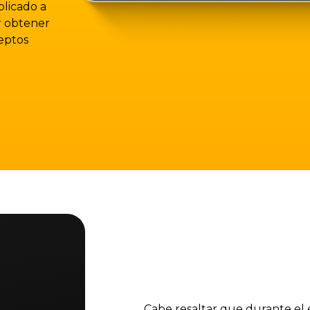
plicado a
ar obtener
eptos
Cabe resaltar que durante el 