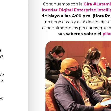
Continuamos con la
Gira #LatamD
Interlat Digital Enterprise Intell
de Mayo a las 4:00 p.m. (Hora Pe
no tiene costo y está destinada a
especialmente los peruanos, que
sus saberes sobre el
pila
d
n?
de
te
ón