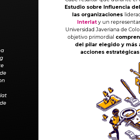
Estudio sobre Influencia de
las organizaciones
lider
Interlat
y un representant
Universidad Javeriana de Co
objetivo primordial
comprend
del pilar elegido y más
na
acciones estratégicas
ng
te
 de
on
lat
 de
n