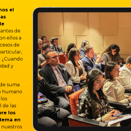
emos
el
las
de
tantes de
on ellos a
ocesos de
articular,
o
¿Cuando
idad y
 de suma
nto humano
los
 de las
re los
 tema en
, nuestros