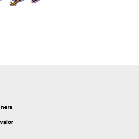
enera
a
valor
,