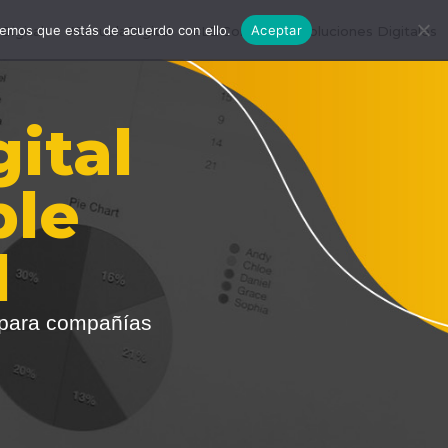
remos que estás de acuerdo con ello.
Aceptar
igital
#EscuelaDigital
#LDConecta
Soluciones Digitales
ital
ble
d
 para compañías