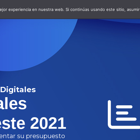
jor experiencia en nuestra web. Si continúas usando este sitio, asumi
#WebinarsInterlat
#LatamD
 Digitales
ales
este 2021
entar su presupuesto