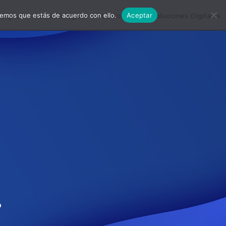
remos que estás de acuerdo con ello.
Aceptar
igital
#EscuelaDigital
#LDConecta
Soluciones Digitales