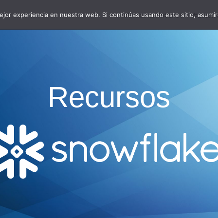
jor experiencia en nuestra web. Si continúas usando este sitio, asumi
#WebinarsInterlat
#LatamD
Recursos