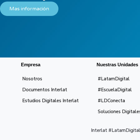
Mas información
Empresa
Nuestras Unidades
Nosotros
#LatamDigital
Documentos Interlat
#EscuelaDigital
Estudios Digitales Interlat
#LDConecta
Soluciones Digitale
Interlat #LatamDigital