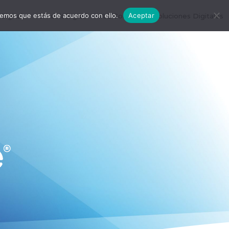
remos que estás de acuerdo con ello.
Aceptar
igital
#EscuelaDigital
#LDConecta
Soluciones Digitales