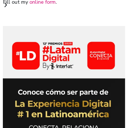
Fill out my
online form
.