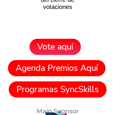
votaciones
Vote aquí
Agenda Premios Aquí
Programas SyncSkills
Main Sponsor