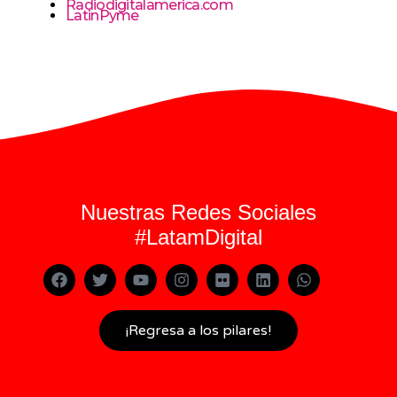
Radiodigitalamerica.com
LatinPyme
Nuestras Redes Sociales
#LatamDigital
¡Regresa a los pilares!