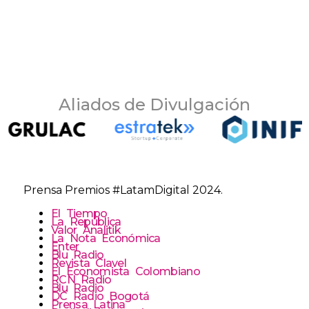
Aliados de Divulgación
Prensa Premios #LatamDigital 2024
.
El Tiempo
La República
Valor Analitik
La Nota Económica
Enter
Blu Radio
Revista Clavel
El Economista Colombiano
RCN Radio
Blu Radio
DC Radio Bogotá
Prensa Latina