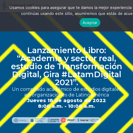
Usamos cookies para asegurar que te damos la mejor experiencia 
continúas usando este sitio, asumiremos que estás de acuer
Aceptar
Lanzamiento Libro:
“Academia y sector real,
estudio de Transformación
Digital, Gira #LatamDigital
2021”.
Un compilado académico de estudios digitales
en organizaciones de Latinoamérica
Jueves 18 de agosto de 2022
8:00 a.m. - 10:00 a.m.