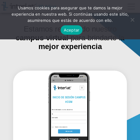
Usamos cookies para asegurar que te damos la mejor
experiencia en nuestra web. Si continúas usando este sitio,
asumiremos que estás de acuerdo con ello.
Estamos renovando nuestro
Aceptar
campus virtual
para brindarte la
mejor experiencia