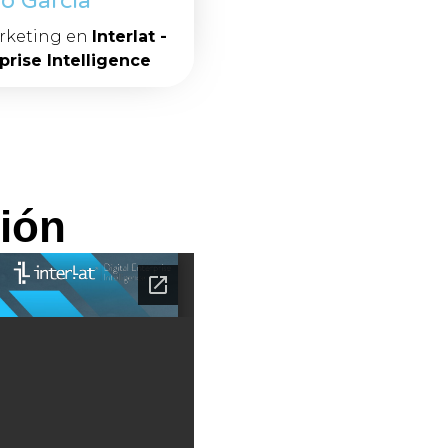
o García
arketing en
Interlat -
prise Intelligence
ión