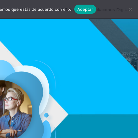
remos que estás de acuerdo con ello.
Aceptar
igital
#EscuelaDigital
#LDConecta
Soluciones Digitales