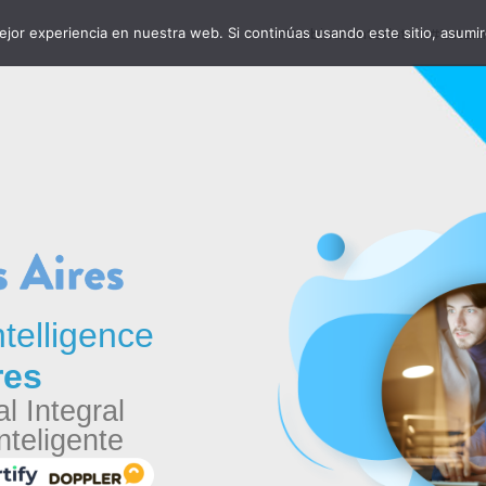
jor experiencia en nuestra web. Si continúas usando este sitio, asumi
#WebinarsInterlat
#LatamD
telligence
res
l Integral
nteligente