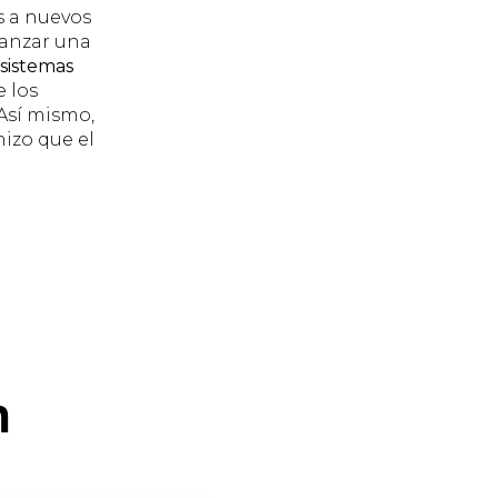
s a nuevos
canzar una
sistemas
e los
Así mismo,
hizo que el
n