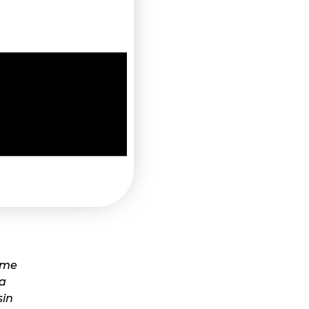
, me
la
sin