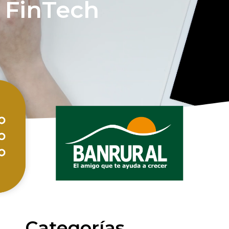
FinTech
Categorías