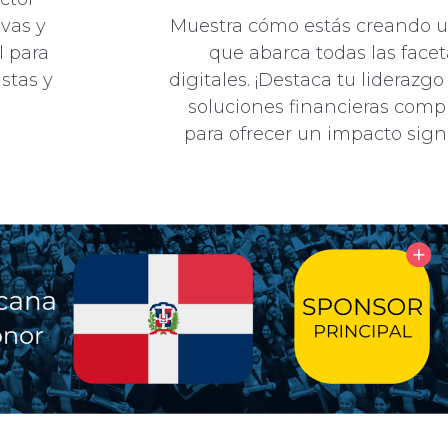
ivas y
Muestra cómo estás creando u
l para
que abarca todas las facet
istas y
digitales. ¡Destaca tu liderazg
soluciones financieras comp
para ofrecer un impacto signif