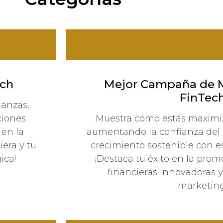
ech
Mejor Campaña de M
FinTec
nanzas,
ciones
Muestra cómo estás maximiza
 en la
aumentando la confianza del 
iera y tu
crecimiento sostenible con es
ica!
¡Destaca tu éxito en la pro
financieras innovadoras y
marketing