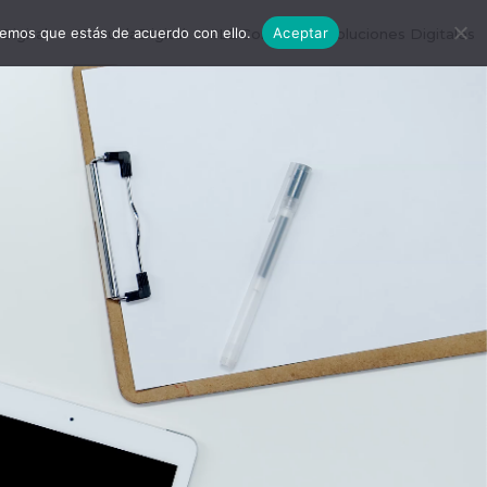
remos que estás de acuerdo con ello.
Aceptar
igital
#EscuelaDigital
#LDConecta
Soluciones Digitales