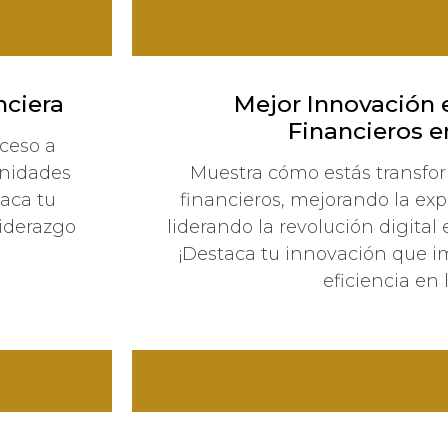
nciera
Mejor Innovación 
Financieros e
ceso a
unidades
Muestra cómo estás transfor
taca tu
financieros, mejorando la expe
liderazgo
liderando la revolución digital 
¡Destaca tu innovación que i
eficiencia en 