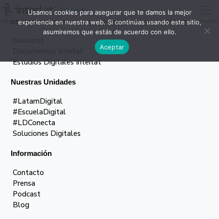
Usamos cookies para asegurar que te damos la mejor
Empresa
experiencia en nuestra web. Si continúas usando este sitio,
asumiremos que estás de acuerdo con ello.
Nosotros
Aceptar
Documentos Interlat
Estudios Digitales Interlat
Nuestras Unidades
#LatamDigital
#EscuelaDigital
#LDConecta
Soluciones Digitales
Información
Contacto
Prensa
Podcast
Blog