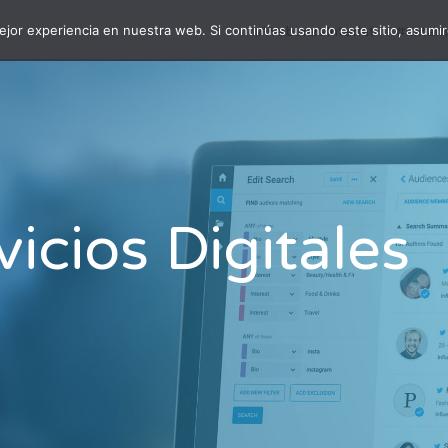
jor experiencia en nuestra web. Si continúas usando este sitio, asumi
#WebinarsInterlat
#LatamD
vicios Digitales