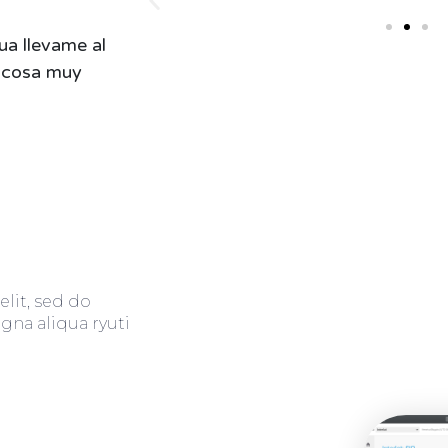
qua llevame al
a cosa muy
lit, sed do
gna aliqua ryuti