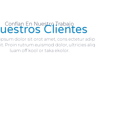
Confían En Nuestro Trabajo
uestros Clientes
psum dolor sit orot amet, cons ectetur adip
it. Proin rutrum euismod dolor, ultricies aliq
luam off kool or taka ekolor.