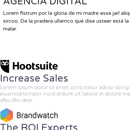
AGENCIA DIGITAL
Lorem fistrum por la gloria de mi madre esse jarl ali
sircoo. De la pradera ullamco qué dise usteer está l
malar.
Increase Sales
Lorem ipsum dolor sit amet, cons ctetur adiop iscing e
eiusmod tempor incid didunt ult labore et dolore ma
dfyo jfko desr.
The ROI Experts