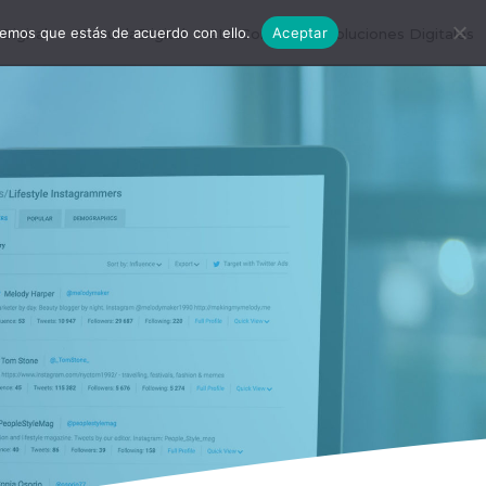
remos que estás de acuerdo con ello.
Aceptar
igital
#EscuelaDigital
#LDConecta
Soluciones Digitales