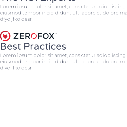
Lorem ipsum dolor sit amet, cons ctetur adiop iscing e
eiusmod tempor incid didunt ult labore et dolore ma
dfyo jfko desr.
Best Practices
Lorem ipsum dolor sit amet, cons ctetur adiop iscing e
eiusmod tempor incid didunt ult labore et dolore ma
dfyo jfko desr.