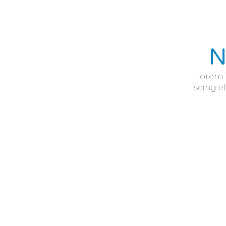
N
Lorem i
scing el