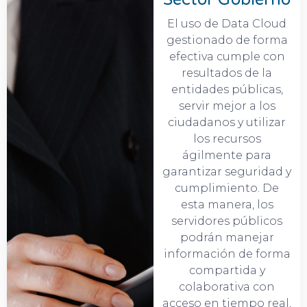
El uso de Data Cloud
gestionado de forma
efectiva cumple con
resultados de la
entidades públicas,
servir mejor a los
ciudadanos y utilizar
los recursos
ágilmente para
garantizar seguridad y
cumplimiento. De
esta manera, los
servidores públicos
podrán manejar
información de forma
compartida y
colaborativa con
acceso en tiempo real,