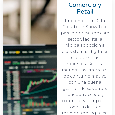
Comercio y
Retail
Implementar Data
Cloud con Snowflake
para empresas de este
sector, facilita la
rápida adopción a
ecosistemas digitales
cada vez más
robustos. De esta
manera, las empresas
de consumo masivo
con una buena
gestión de sus datos,
pueden acceder,
controlar y compartir
toda su data en
términos de logística,