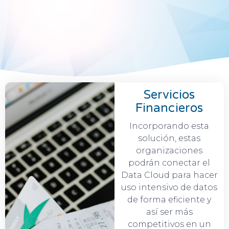
Servicios
Financieros
Incorporando esta
solución, estas
organizaciones
podrán conectar el
Data Cloud para hacer
uso intensivo de datos
de forma eficiente y
así ser más
competitivos en un