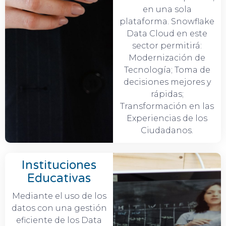
en una sola
plataforma. Snowflake
Data Cloud en este
sector permitirá:
Modernización de
Tecnología; Toma de
decisiones mejores y
rápidas;
Transformación en las
Experiencias de los
Ciudadanos.
Instituciones
Educativas
Mediante el uso de los
datos con una gestión
eficiente de los Data