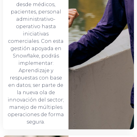
desde médicos,
pacientes, personal
administrativo-
operativo hasta
iniciativas
comerciales. Con esta
gestión apoyada en
Snowflake, podrás
implementar:
Aprendizaje y
respuestas con base
en datos; ser parte de
la nueva ola de
innovación del sector;
manejo de múltiples
operaciones de forma
segura.