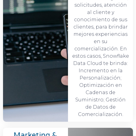
solicitudes, atención
al cliente y
conocimiento de sus
clientes, para brindar
mejores experiencias
en su
comercialización. En
estos casos, Snowflake
Data Cloud te brinda:
Incremento en la
Personalización;
Optimización en
Cadenas de
Suministro; Gestión
de Datos de
Comercialización.
Marketing &