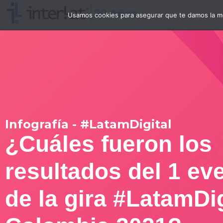
Usamos cookies para asegurar que te damos la me
Infografía - #LatamDigital
¿Cuáles fueron los
resultados del 1 ev
de la gira #LatamDig