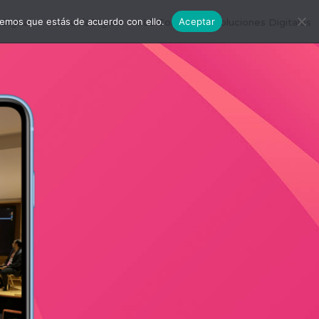
remos que estás de acuerdo con ello.
Aceptar
igital
#EscuelaDigital
#LDConecta
Soluciones Digitales