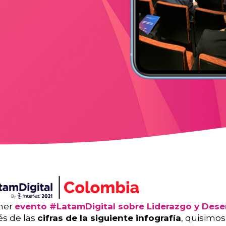
imer
evento #LatamDigital sobre Liderazgo y Des
és de las
cifras de la siguiente infografía
, quisimo