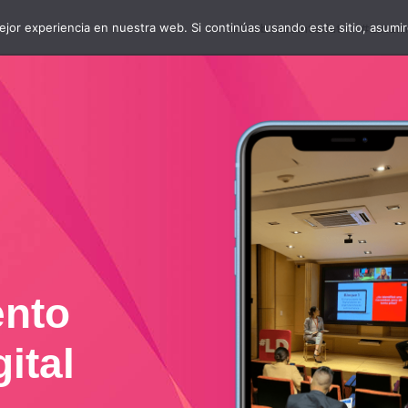
jor experiencia en nuestra web. Si continúas usando este sitio, asumi
#WebinarsInterlat
#LatamD
ento
ital