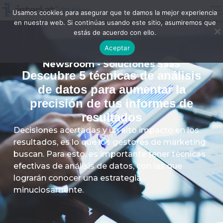
Usamos cookies para asegurar que te damos la mejor experiencia
en nuestra web. Si continúas usando este sitio, asumiremos que
estás de acuerdo con ello.
Aceptar
Newsroom - Soluciones SaaS
Descubre 5 técnicas de análisis
de datos para aumentar la
precisión de tus informes de
resultados
Decisiones acertadas y un alto impacto en los
resultados, es lo que los gestores de marketing
buscan. Para esto, es importante tener técnicas
efectivas de análisis de datos, con las que
lograrán conocer una estrategia
minuciosamente.