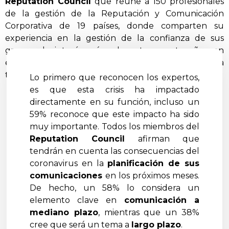
Reputation Council
que reúne a 150 profesionales
de la gestión de la Reputación y Comunicación
Corporativa de 19 países, donde comparten su
experiencia en la gestión de la confianza de sus
grupos de interés más relevantes, y este año con
especial atención al futuro incierto que se plantea
tras la llegada del Covid-19.
Lo primero que reconocen los expertos,
es que esta crisis ha impactado
directamente en su función, incluso un
59% reconoce que este impacto ha sido
muy importante. Todos los miembros del
Reputation Council
afirman que
tendrán en cuenta las consecuencias del
coronavirus en la
planificación de sus
comunicaciones
en los próximos meses.
De hecho, un 58% lo considera un
elemento clave en
comunicación a
mediano plazo
, mientras que un 38%
cree que será un tema a
largo plazo
.