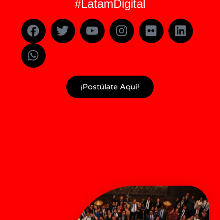
#LatamDigital
¡Postúlate Aquí!