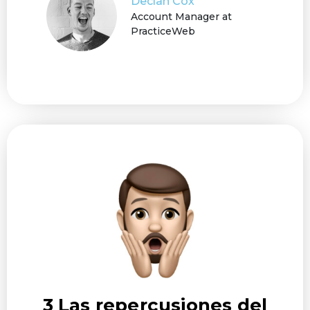
Declan Cox
Account Manager at
PracticeWeb
3 Las repercusiones
del