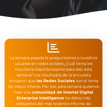
La semana pasada le preguntamos a nuestros
usuarios en redes sociales ¿Cuál tema les
resultaría más interesante para leer esta
semana? Los resultados de la encuesta
arrojaron que
las Redes Sociales
son el tema
de mayor interés. Por eso, esta semana quisimos
traer a la
comunidad de
Interlat Digital
Enterprise Intelligence
los datos más
relevantes del más reciente informe de