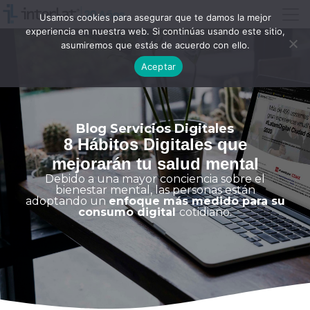
Usamos cookies para asegurar que te damos la mejor
experiencia en nuestra web. Si continúas usando este sitio,
asumiremos que estás de acuerdo con ello.
Aceptar
Blog Servicios Digitales
8 Hábitos Digitales que
mejorarán tu salud mental
Debido a una mayor conciencia sobre el
bienestar mental, las personas están
adoptando un
enfoque más medido para su
consumo digital
cotidiano.