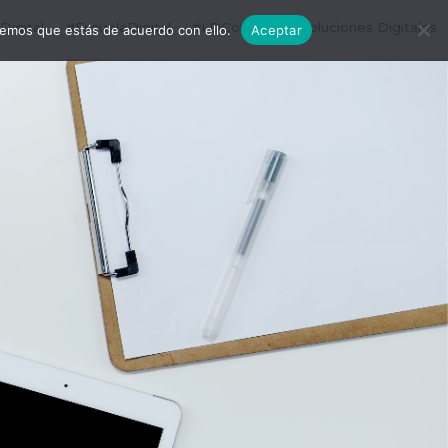
igital
#EscuelaDigital
#LDConecta
Soluciones Digitales
remos que estás de acuerdo con ello.
Aceptar