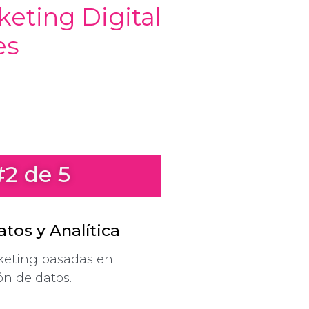
keting Digital
es
#2 de 5
tos y Analítica
keting basadas en
ión de datos.