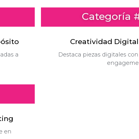
Categoría 
pósito
Creatividad Digita
eadas a
Destaca piezas digitales con 
engagemen
ting
e en