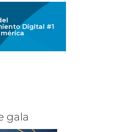
del
iento Digital #1
américa
e gala