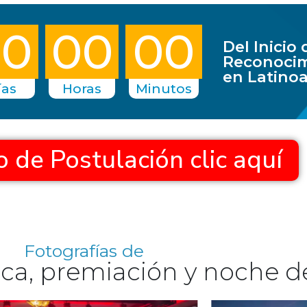
00
00
00
Del Inicio 
Reconocim
en Latino
ías
Horas
Minutos
 de Postulación clic aquí
Fotografías de
a, premiación y noche d