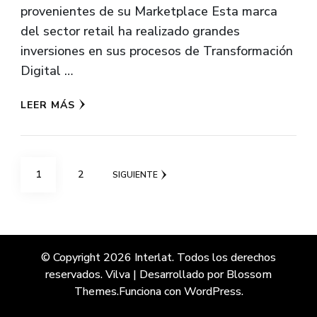
provenientes de su Marketplace Esta marca
del sector retail ha realizado grandes
inversiones en sus procesos de Transformación
Digital …
LEER MÁS
Paginación
PÁGINA
PÁGINA
1
2
SIGUIENTE
de
entradas
© Copyright 2026
Interlat
. Todos los derechos
reservados.
Vilva | Desarrollado por
Blossom
Themes
.Funciona con
WordPress
.