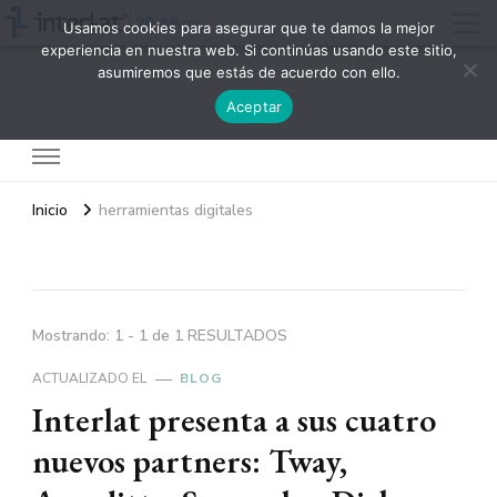
Usamos cookies para asegurar que te damos la mejor
experiencia en nuestra web. Si continúas usando este sitio,
asumiremos que estás de acuerdo con ello.
Interlat
Aceptar
Inicio
herramientas digitales
Mostrando: 1 - 1 de 1 RESULTADOS
ACTUALIZADO EL
BLOG
Interlat presenta a sus cuatro
nuevos partners: Tway,