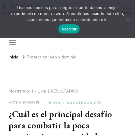
Usamos cookies para asegurar que te damos la mejor
experiencia en nuestra web. Si continúas usando este sitio,
asumiremos que estás de acuerdo con ello.
Interlat
Aceptar
Inicio
Protección web y dominio
Mostrando: 1 - 1 de 1 RESULTADOS
ACTUALIZADO EL
BLOG
UNCATEGORIZED
¿Cuál es el principal desafío
para combatir la poca