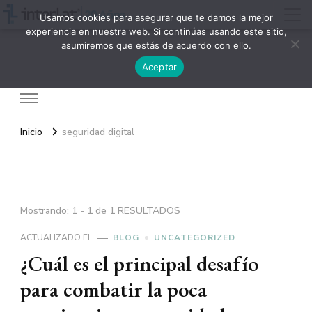
Usamos cookies para asegurar que te damos la mejor
experiencia en nuestra web. Si continúas usando este sitio,
asumiremos que estás de acuerdo con ello.
Interlat
Aceptar
Inicio
seguridad digital
Mostrando: 1 - 1 de 1 RESULTADOS
ACTUALIZADO EL
BLOG
UNCATEGORIZED
¿Cuál es el principal desafío
para combatir la poca