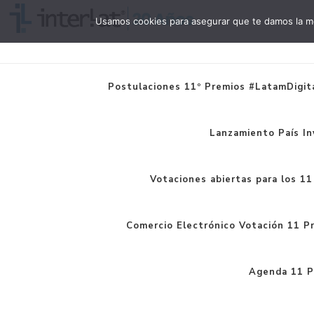
Usamos cookies para asegurar que te damos la me
Interlat
Postulaciones 11º Premios #LatamDigita
Lanzamiento País In
Votaciones abiertas para los 1
Comercio Electrónico Votación 11 P
Agenda 11 P