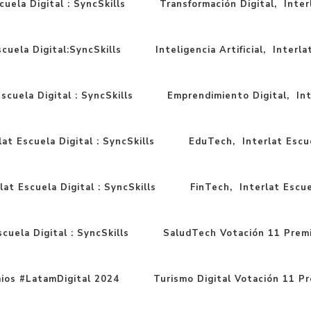
cuela Digital : SyncSkills
Transformación Digital, Interl
scuela Digital:SyncSkills
Inteligencia Artificial, Interla
scuela Digital : SyncSkills
Emprendimiento Digital, Inte
at Escuela Digital : SyncSkills
EduTech, Interlat Escue
lat Escuela Digital : SyncSkills
FinTech, Interlat Escuel
cuela Digital : SyncSkills
SaludTech Votación 11 Prem
ios #LatamDigital 2024
Turismo Digital Votación 11 P