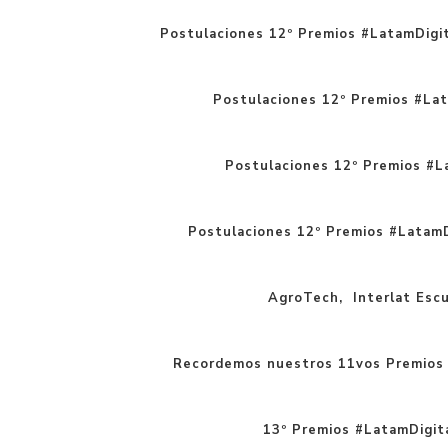
Postulaciones 12º Premios #LatamDigit
Postulaciones 12º Premios #Lat
Postulaciones 12º Premios #La
Postulaciones 12º Premios #LatamD
AgroTech, Interlat Escue
Recordemos nuestros 11vos Premios 
13º Premios #LatamDigita