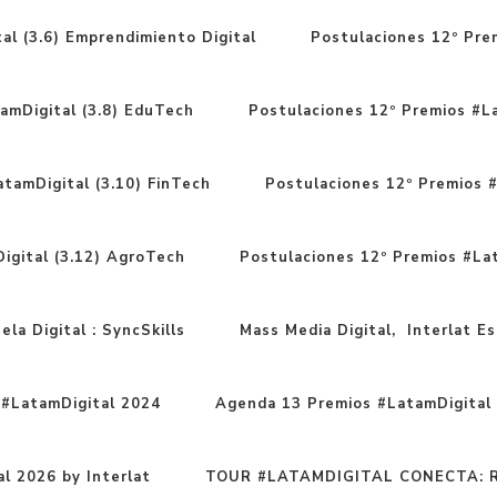
al (3.6) Emprendimiento Digital
Postulaciones 12º Prem
amDigital (3.8) EduTech
Postulaciones 12º Premios #La
tamDigital (3.10) FinTech
Postulaciones 12º Premios #
igital (3.12) AgroTech
Postulaciones 12º Premios #Lat
la Digital : SyncSkills
Mass Media Digital, Interlat Esc
#LatamDigital 2024
Agenda 13 Premios #LatamDigital 
l 2026 by Interlat
TOUR #LATAMDIGITAL CONECTA: Ru