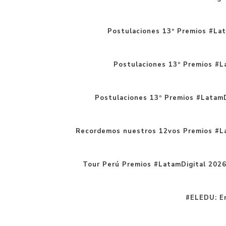
Postulaciones 13º Premios #Lat
Postulaciones 13º Premios #La
Postulaciones 13º Premios #LatamD
Recordemos nuestros 12vos Premios #L
Tour Perú Premios #LatamDigital 202
#ELEDU: En