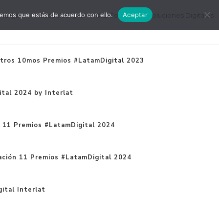
remos que estás de acuerdo con ello.
Aceptar
mDigital
#EscuelaDigital
#LDConecta
Soluciones Digitales
tros 10mos Premios #LatamDigital 2023
tal 2024 by Interlat
n 11 Premios #LatamDigital 2024
ación 11 Premios #LatamDigital 2024
ital Interlat