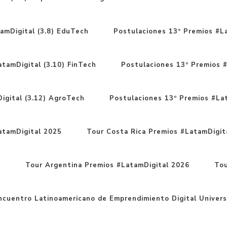
amDigital (3.8) EduTech
Postulaciones 13º Premios #La
tamDigital (3.10) FinTech
Postulaciones 13º Premios #
igital (3.12) AgroTech
Postulaciones 13º Premios #Lat
atamDigital 2025
Tour Costa Rica Premios #LatamDigit
6
Tour Argentina Premios #LatamDigital 2026
Tou
cuentro Latinoamericano de Emprendimiento Digital Univers