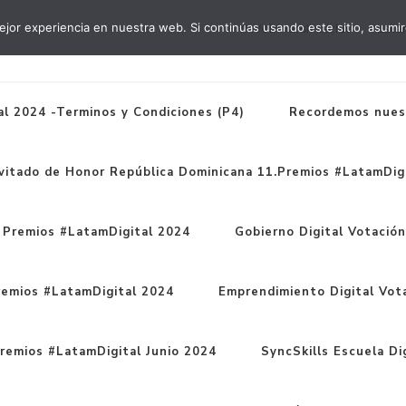
jor experiencia en nuestra web. Si continúas usando este sitio, asumi
#WebinarsInterlat
#Lata
l 2024 -Terminos y Condiciones (P4)
Recordemos nues
vitado de Honor República Dominicana 11.Premios #LatamDigi
1 Premios #LatamDigital 2024
Gobierno Digital Votació
remios #LatamDigital 2024
Emprendimiento Digital Vot
remios #LatamDigital Junio 2024
SyncSkills Escuela Dig