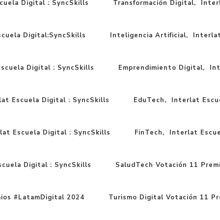
cuela Digital : SyncSkills
Transformación Digital, Interl
scuela Digital:SyncSkills
Inteligencia Artificial, Interla
scuela Digital : SyncSkills
Emprendimiento Digital, Inte
at Escuela Digital : SyncSkills
EduTech, Interlat Escue
lat Escuela Digital : SyncSkills
FinTech, Interlat Escuel
cuela Digital : SyncSkills
SaludTech Votación 11 Prem
ios #LatamDigital 2024
Turismo Digital Votación 11 P