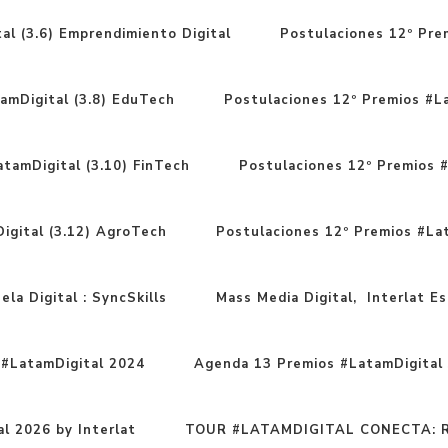
al (3.6) Emprendimiento Digital
Postulaciones 12º Prem
amDigital (3.8) EduTech
Postulaciones 12º Premios #La
tamDigital (3.10) FinTech
Postulaciones 12º Premios #
igital (3.12) AgroTech
Postulaciones 12º Premios #Lat
la Digital : SyncSkills
Mass Media Digital, Interlat Esc
#LatamDigital 2024
Agenda 13 Premios #LatamDigital 
l 2026 by Interlat
TOUR #LATAMDIGITAL CONECTA: Ru