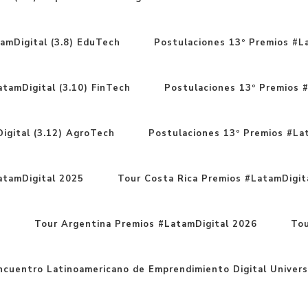
amDigital (3.8) EduTech
Postulaciones 13º Premios #La
tamDigital (3.10) FinTech
Postulaciones 13º Premios #
igital (3.12) AgroTech
Postulaciones 13º Premios #Lat
atamDigital 2025
Tour Costa Rica Premios #LatamDigit
6
Tour Argentina Premios #LatamDigital 2026
Tou
cuentro Latinoamericano de Emprendimiento Digital Univers