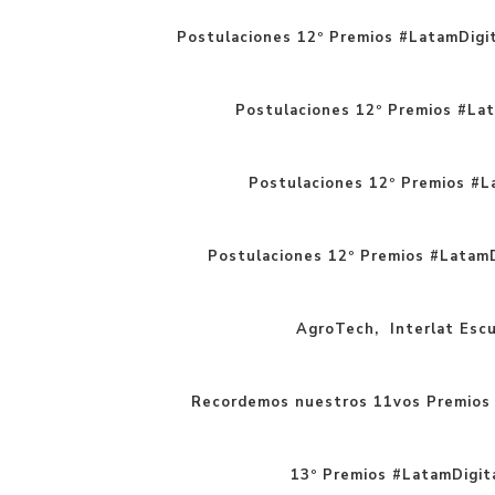
Postulaciones 12º Premios #LatamDigit
Postulaciones 12º Premios #Lat
Postulaciones 12º Premios #La
Postulaciones 12º Premios #LatamD
AgroTech, Interlat Escue
Recordemos nuestros 11vos Premios 
13º Premios #LatamDigita