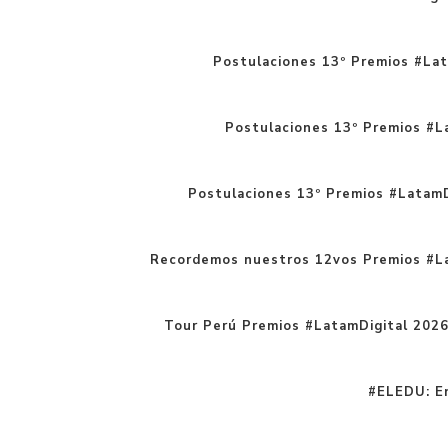
Postulaciones 13º Premios #Lat
Postulaciones 13º Premios #La
Postulaciones 13º Premios #LatamD
Recordemos nuestros 12vos Premios #L
Tour Perú Premios #LatamDigital 202
#ELEDU: En