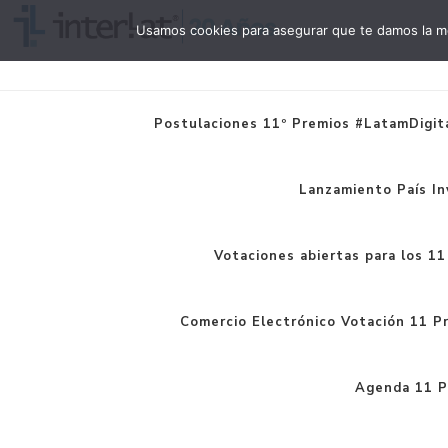
Usamos cookies para asegurar que te damos la me
Interlat
Postulaciones 11º Premios #LatamDigita
Lanzamiento País In
Votaciones abiertas para los 1
Comercio Electrónico Votación 11 P
Agenda 11 P