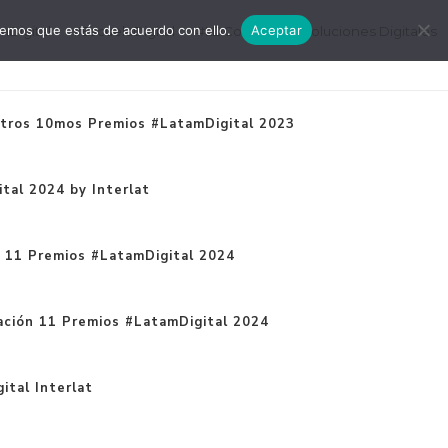
remos que estás de acuerdo con ello.
Aceptar
mDigital
#EscuelaDigital
#LDConecta
Soluciones Digitales
tros 10mos Premios #LatamDigital 2023
tal 2024 by Interlat
n 11 Premios #LatamDigital 2024
ación 11 Premios #LatamDigital 2024
ital Interlat