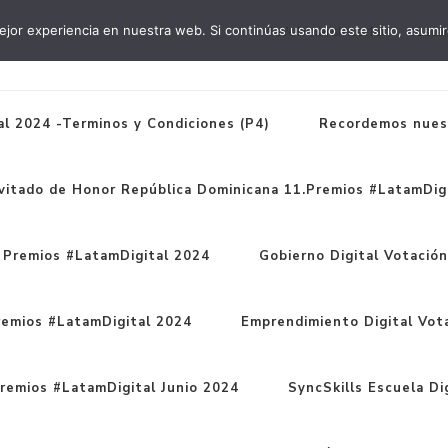
jor experiencia en nuestra web. Si continúas usando este sitio, asumi
#WebinarsInterlat
#Lata
l 2024 -Terminos y Condiciones (P4)
Recordemos nues
vitado de Honor República Dominicana 11.Premios #LatamDigi
1 Premios #LatamDigital 2024
Gobierno Digital Votació
remios #LatamDigital 2024
Emprendimiento Digital Vot
remios #LatamDigital Junio 2024
SyncSkills Escuela Dig