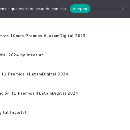
remos que estás de acuerdo con ello.
Aceptar
mDigital
#EscuelaDigital
#LDConecta
Soluciones Digitales
tros 10mos Premios #LatamDigital 2023
tal 2024 by Interlat
n 11 Premios #LatamDigital 2024
ación 11 Premios #LatamDigital 2024
ital Interlat