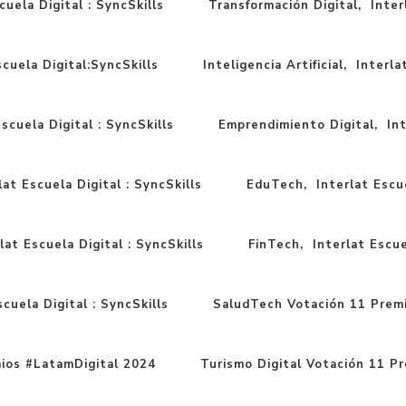
cuela Digital : SyncSkills
Transformación Digital, Interl
scuela Digital:SyncSkills
Inteligencia Artificial, Interla
scuela Digital : SyncSkills
Emprendimiento Digital, Inte
at Escuela Digital : SyncSkills
EduTech, Interlat Escue
lat Escuela Digital : SyncSkills
FinTech, Interlat Escuel
cuela Digital : SyncSkills
SaludTech Votación 11 Prem
ios #LatamDigital 2024
Turismo Digital Votación 11 P