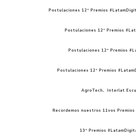
Postulaciones 12º Premios #LatamDigit
Postulaciones 12º Premios #Lat
Postulaciones 12º Premios #La
Postulaciones 12º Premios #LatamD
AgroTech, Interlat Escue
Recordemos nuestros 11vos Premios 
13º Premios #LatamDigita