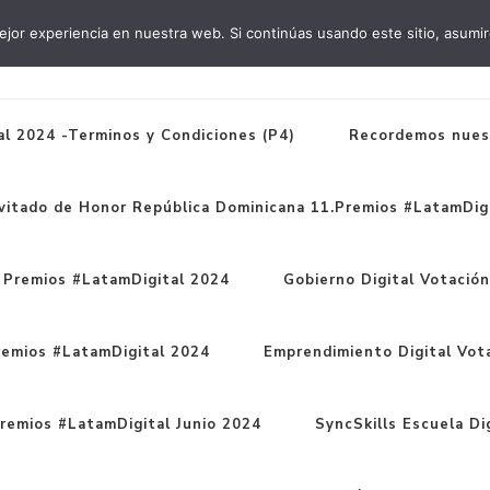
jor experiencia en nuestra web. Si continúas usando este sitio, asumi
#WebinarsInterlat
#Lata
l 2024 -Terminos y Condiciones (P4)
Recordemos nues
vitado de Honor República Dominicana 11.Premios #LatamDigi
1 Premios #LatamDigital 2024
Gobierno Digital Votació
remios #LatamDigital 2024
Emprendimiento Digital Vot
remios #LatamDigital Junio 2024
SyncSkills Escuela Dig