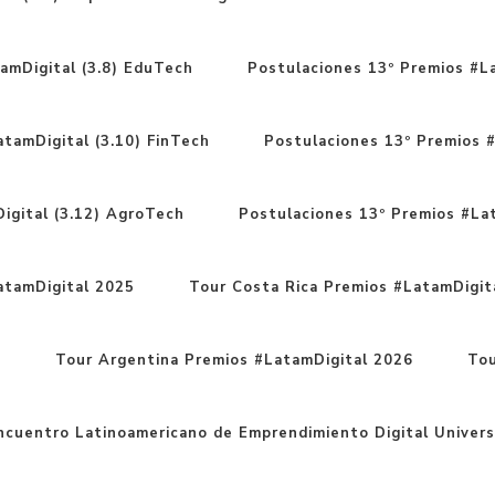
amDigital (3.8) EduTech
Postulaciones 13º Premios #La
tamDigital (3.10) FinTech
Postulaciones 13º Premios #
igital (3.12) AgroTech
Postulaciones 13º Premios #Lat
atamDigital 2025
Tour Costa Rica Premios #LatamDigit
6
Tour Argentina Premios #LatamDigital 2026
Tou
cuentro Latinoamericano de Emprendimiento Digital Univers