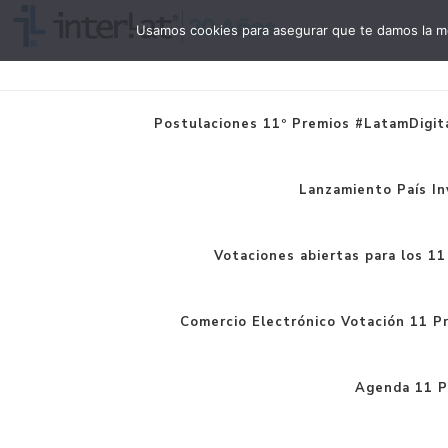
Usamos cookies para asegurar que te damos la me
Interlat
Postulaciones 11º Premios #LatamDigita
Lanzamiento País In
Votaciones abiertas para los 1
Comercio Electrónico Votación 11 P
Agenda 11 P