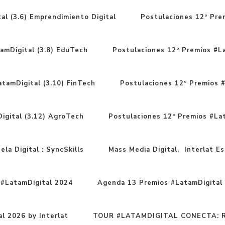
al (3.6) Emprendimiento Digital
Postulaciones 12º Prem
amDigital (3.8) EduTech
Postulaciones 12º Premios #La
tamDigital (3.10) FinTech
Postulaciones 12º Premios #
igital (3.12) AgroTech
Postulaciones 12º Premios #Lat
la Digital : SyncSkills
Mass Media Digital, Interlat Esc
#LatamDigital 2024
Agenda 13 Premios #LatamDigital 
l 2026 by Interlat
TOUR #LATAMDIGITAL CONECTA: Ru