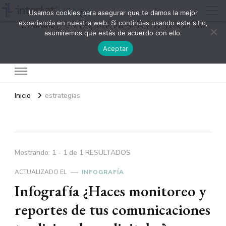
Usamos cookies para asegurar que te damos la mejor
experiencia en nuestra web. Si continúas usando este sitio,
asumiremos que estás de acuerdo con ello.
Interlat
Aceptar
Inicio
estrategias
Mostrando: 1 - 1 de 1 RESULTADOS
ACTUALIZADO EL
INFOGRAFÍA
Infografía ¿Haces monitoreo y
reportes de tus comunicaciones