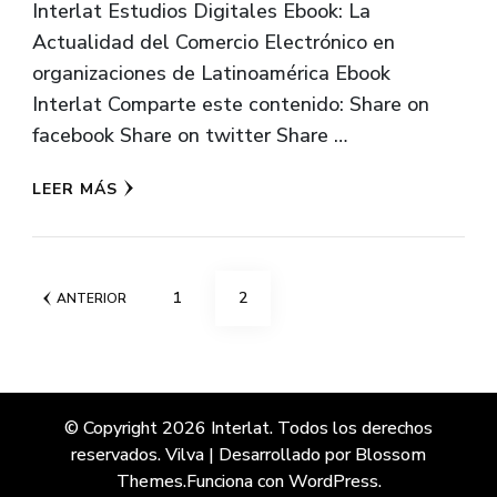
Interlat Estudios Digitales Ebook: La
Actualidad del Comercio Electrónico en
organizaciones de Latinoamérica Ebook
Interlat Comparte este contenido: Share on
facebook Share on twitter Share …
LEER MÁS
Paginación
PÁGINA
PÁGINA
1
2
ANTERIOR
de
entradas
© Copyright 2026
Interlat
. Todos los derechos
reservados.
Vilva | Desarrollado por
Blossom
Themes
.Funciona con
WordPress
.