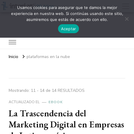
Usamos cookies para asegurar que te damos la mejor
experiencia en nuestra web. Si continúas usando este sitio,
asumiremos que estás de acuerdo con ello.
Interlat
Aceptar
Inicio
plataformas en la nube
Mostrando: 11 - 14 de 14 RESULTADOS
ACTUALIZADO EL
EBOOK
La Trascendencia del
Marketing Digital en Empresas