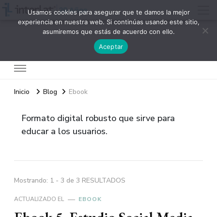
Usamos cookies para asegurar que te damos la mejor
experiencia en nuestra web. Si continúas usando este sitio,
asumiremos que estás de acuerdo con ello.
Interlat
Aceptar
Inicio
Blog
Ebook
Formato digital robusto que sirve para
educar a los usuarios.
Mostrando: 1 - 3 de 3 RESULTADOS
ACTUALIZADO EL
EBOOK