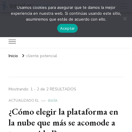
Usamos cookies para asegurar que te damos la mejor
experiencia en nuestra web. Si continúas usando este sitio,
asumiremos que estás de acuerdo con ello.
Interlat
Aceptar
Inicio
cliente potencial
Mostrando: 1 - 2 de 2 RESULTADOS
ACTUALIZADO EL
GUÍA
¿Cómo elegir la plataforma en
la nube que más se acomode a