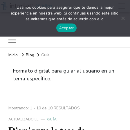
Usamos cookies para asegurar que te damos la mejor
experiencia en nuestra web. Si continúas usando este sitio,
asumiremos que estás de acuerdo con ello.
Interlat
Aceptar
Inicio
Blog
Guía
Formato digital para guiar al usuario en un
tema específico.
Mostrando: 1 - 10 de 10 RESULTADOS
ACTUALIZADO EL
GUÍA