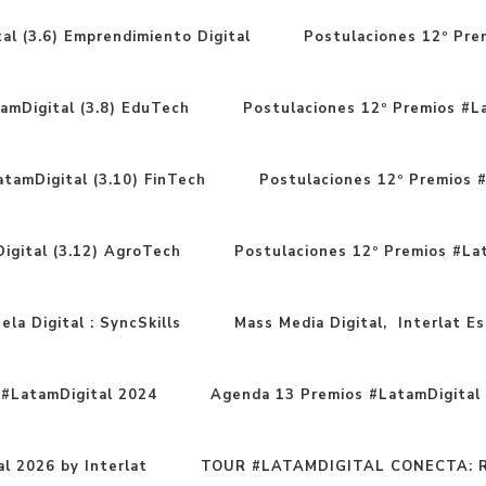
al (3.6) Emprendimiento Digital
Postulaciones 12º Prem
amDigital (3.8) EduTech
Postulaciones 12º Premios #La
tamDigital (3.10) FinTech
Postulaciones 12º Premios #
igital (3.12) AgroTech
Postulaciones 12º Premios #Lat
la Digital : SyncSkills
Mass Media Digital, Interlat Esc
#LatamDigital 2024
Agenda 13 Premios #LatamDigital 
l 2026 by Interlat
TOUR #LATAMDIGITAL CONECTA: Ru