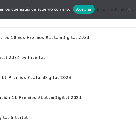
remos que estás de acuerdo con ello.
Aceptar
mDigital
#EscuelaDigital
#LDConecta
Soluciones Digitales
tros 10mos Premios #LatamDigital 2023
tal 2024 by Interlat
n 11 Premios #LatamDigital 2024
ación 11 Premios #LatamDigital 2024
ital Interlat