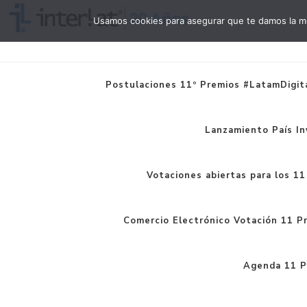
Usamos cookies para asegurar que te damos la me
Interlat
Postulaciones 11º Premios #LatamDigita
Lanzamiento País In
Votaciones abiertas para los 1
Comercio Electrónico Votación 11 P
Agenda 11 P