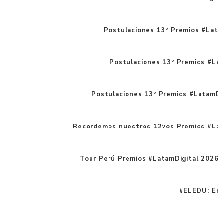
Postulaciones 13º Premios #Lat
Postulaciones 13º Premios #La
Postulaciones 13º Premios #LatamD
Recordemos nuestros 12vos Premios #L
Tour Perú Premios #LatamDigital 202
#ELEDU: En