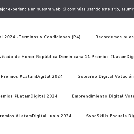
jor experiencia en nuestra web. Si continúas usando este sitio, asumi
#WebinarsInterlat
#Lata
l 2024 -Terminos y Condiciones (P4)
Recordemos nues
vitado de Honor República Dominicana 11.Premios #LatamDigi
1 Premios #LatamDigital 2024
Gobierno Digital Votació
remios #LatamDigital 2024
Emprendimiento Digital Vot
remios #LatamDigital Junio 2024
SyncSkills Escuela Dig