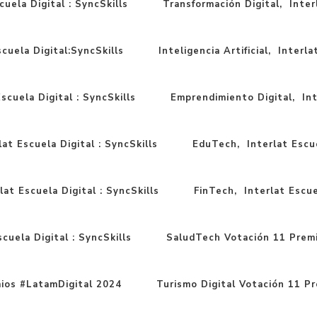
cuela Digital : SyncSkills
Transformación Digital, Interl
scuela Digital:SyncSkills
Inteligencia Artificial, Interla
scuela Digital : SyncSkills
Emprendimiento Digital, Inte
at Escuela Digital : SyncSkills
EduTech, Interlat Escue
lat Escuela Digital : SyncSkills
FinTech, Interlat Escuel
cuela Digital : SyncSkills
SaludTech Votación 11 Prem
ios #LatamDigital 2024
Turismo Digital Votación 11 P