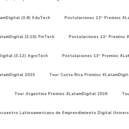
amDigital (3.8) EduTech
Postulaciones 13º Premios #La
tamDigital (3.10) FinTech
Postulaciones 13º Premios #
igital (3.12) AgroTech
Postulaciones 13º Premios #Lat
atamDigital 2025
Tour Costa Rica Premios #LatamDigit
6
Tour Argentina Premios #LatamDigital 2026
Tou
cuentro Latinoamericano de Emprendimiento Digital Univers