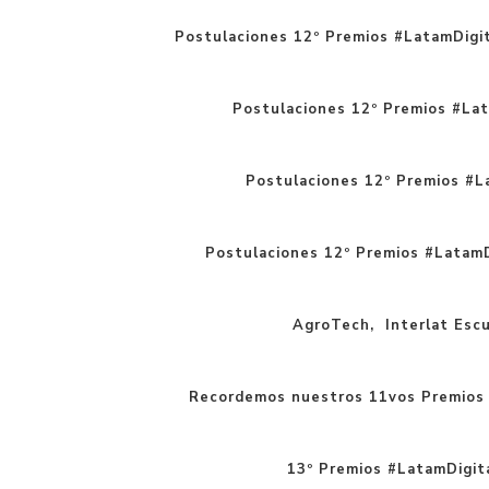
Postulaciones 12º Premios #LatamDigit
Postulaciones 12º Premios #Lat
Postulaciones 12º Premios #La
Postulaciones 12º Premios #LatamD
AgroTech, Interlat Escue
Recordemos nuestros 11vos Premios 
13º Premios #LatamDigita