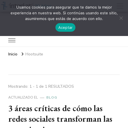
Usamos cookies para asegurar que te damos la mejor
experiencia en nuestra web. Si continúas usando este sitio,
asumiremos que estás de acuerdo con ello.
Interlat
Aceptar
Inicio
Hootsuite
Mostrando: 1 - 1 de 1 RESULTADOS
ACTUALIZADO EL
BLOG
3 áreas críticas de cómo las
redes sociales transforman las