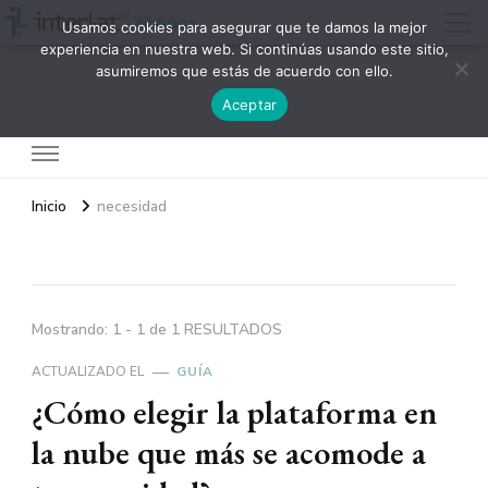
Usamos cookies para asegurar que te damos la mejor
experiencia en nuestra web. Si continúas usando este sitio,
asumiremos que estás de acuerdo con ello.
Interlat
Aceptar
Inicio
necesidad
Mostrando: 1 - 1 de 1 RESULTADOS
ACTUALIZADO EL
GUÍA
¿Cómo elegir la plataforma en
la nube que más se acomode a