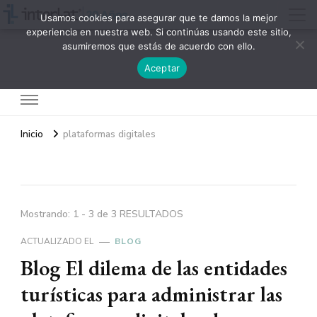
Usamos cookies para asegurar que te damos la mejor
experiencia en nuestra web. Si continúas usando este sitio,
asumiremos que estás de acuerdo con ello.
Interlat
Aceptar
Inicio
plataformas digitales
Mostrando: 1 - 3 de 3 RESULTADOS
ACTUALIZADO EL
BLOG
Blog El dilema de las entidades
turísticas para administrar las