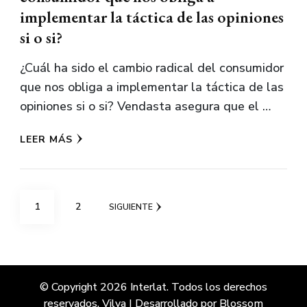
implementar la táctica de las opiniones
si o si?
¿Cuál ha sido el cambio radical del consumidor
que nos obliga a implementar la táctica de las
opiniones si o si? Vendasta asegura que el …
LEER MÁS
Paginación
PÁGINA
PÁGINA
1
2
SIGUIENTE
de
entradas
© Copyright 2026
Interlat
. Todos los derechos
reservados.
Vilva | Desarrollado por
Blossom