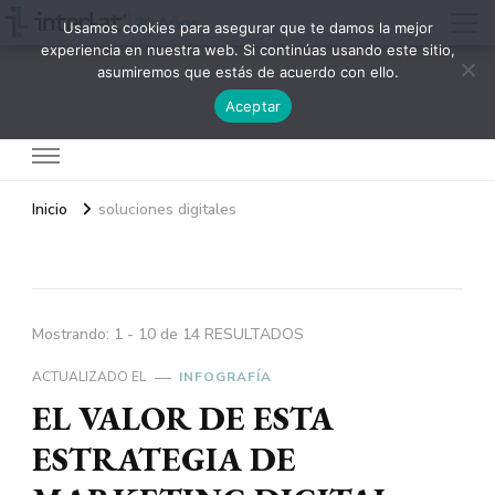
Usamos cookies para asegurar que te damos la mejor
experiencia en nuestra web. Si continúas usando este sitio,
asumiremos que estás de acuerdo con ello.
Interlat
Aceptar
Inicio
soluciones digitales
Mostrando: 1 - 10 de 14 RESULTADOS
ACTUALIZADO EL
INFOGRAFÍA
EL VALOR DE ESTA
ESTRATEGIA DE