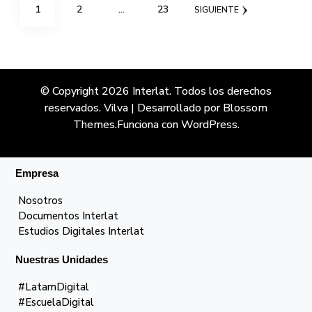
Paginación
PÁGINA
PÁGINA
PÁGINA
1
2
…
23
SIGUIENTE
de
entradas
© Copyright 2026
Interlat
. Todos los derechos
reservados.
Vilva | Desarrollado por
Blossom
Themes
.Funciona con
WordPress
.
Empresa
Nosotros
Documentos Interlat
Estudios Digitales Interlat
Nuestras Unidades
#LatamDigital
#EscuelaDigital