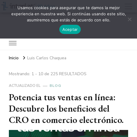
Usamos cookies para asegurar que te damos la mejor
experiencia en nuestra web. Si continúas usando este sitio,
asumiremos que estás de acuerdo con ello.
Interlat
Aceptar
Inicio
Luis Carlos Chaquea
Mostrando: 1 - 10 de 225 RESULTADOS
ACTUALIZADO EL
BLOG
Potencia tus ventas en línea:
Descubre los beneficios del
CRO en comercio electrónico.